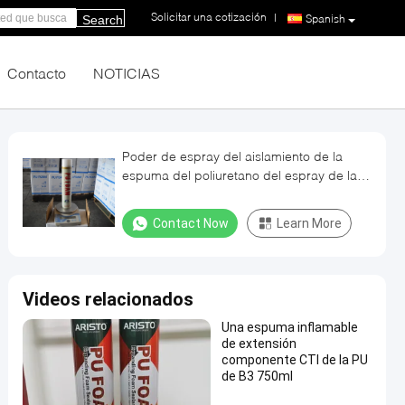
Solicitar una cotización
|
Spanish
Search
Contacto
NOTICIAS
Poder de espray del aislamiento de la
espuma del poliuretano del espray de la
PU de alta densidad de la espuma/del
invierno
Contact Now
Learn More
Videos relacionados
Una espuma inflamable
de extensión
componente CTI de la PU
de B3 750ml