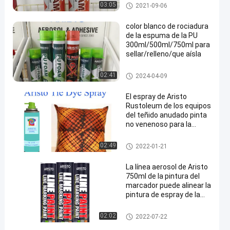
PU spray de espuma
03:05
2021-09-06
color blanco de rociadura
de la espuma de la PU
300ml/500ml/750ml para
sellar/relleno/que aísla
PU spray de espuma
02:41
2024-04-09
El espray de Aristo
Rustoleum de los equipos
del teñido anudado pinta
no venenoso para la
camisa de DIY
pintura de espray de la tela
02:49
2022-01-21
La línea aerosol de Aristo
750ml de la pintura del
marcador puede alinear la
pintura de espray de la
marca para el camino
marcado con pintura en aeros
02:02
2022-07-22
ol