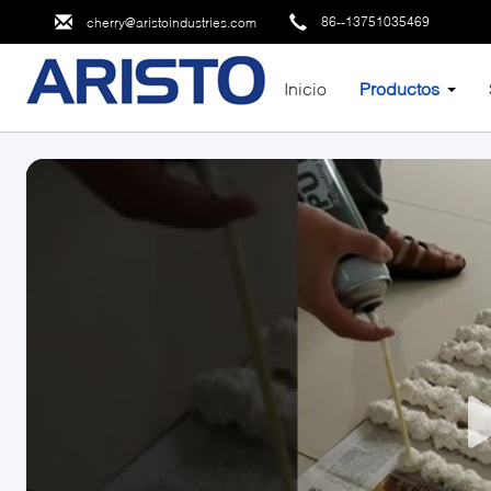
86--13751035469
cherry@aristoindustries.com
Inicio
Productos