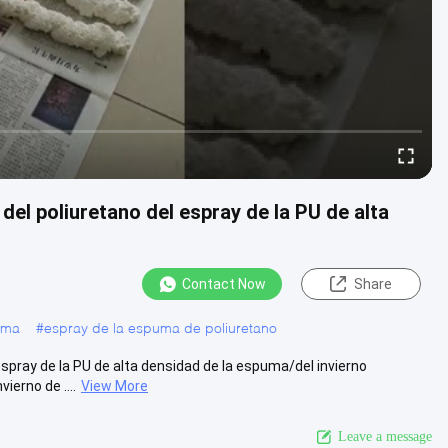
del poliuretano del espray de la PU de alta
Contact Now
Share
uma
#
espray de la espuma de poliuretano
espray de la PU de alta densidad de la espuma/del invierno
ierno de ....
View More
Leave a message