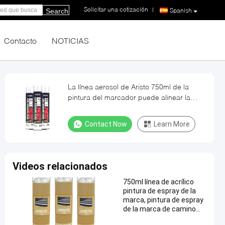
Solicitar una cotización
|
Spanish
Search
Contacto
NOTICIAS
La línea aerosol de Aristo 750ml de la
pintura del marcador puede alinear la
pintura de espray de la marca para el
camino
Contact Now
Learn More
Videos relacionados
750ml línea de acrílico
pintura de espray de la
marca, pintura de espray
de la marca de camino
con colores normales/del