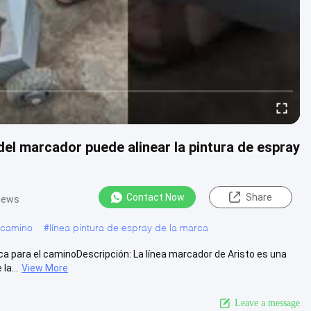
 del marcador puede alinear la pintura de espray
Contact Now
Share
iews
 camino
#
línea pintura de espray de la marca
rca para el caminoDescripción: La línea marcador de Aristo es una
la...
View More
Leave a message