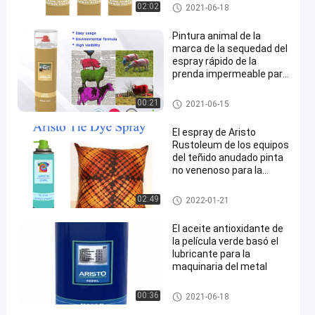
fluo
marcado con pintura en aeros
02:02
2021-06-18
ol
Pintura animal de la
marca de la sequedad del
espray rápido de la
prenda impermeable para
el verde rojo púrpura de la
cola del cerdo/de las
marcado con pintura en aeros
00:21
2021-06-15
ovejas/del caballo
ol
El espray de Aristo
Rustoleum de los equipos
del teñido anudado pinta
no venenoso para la
camisa de DIY
pintura de espray de la tela
02:49
2022-01-21
El aceite antioxidante de
la película verde basó el
lubricante para la
maquinaria del metal
Lubricantes industriales
00:36
2021-06-18