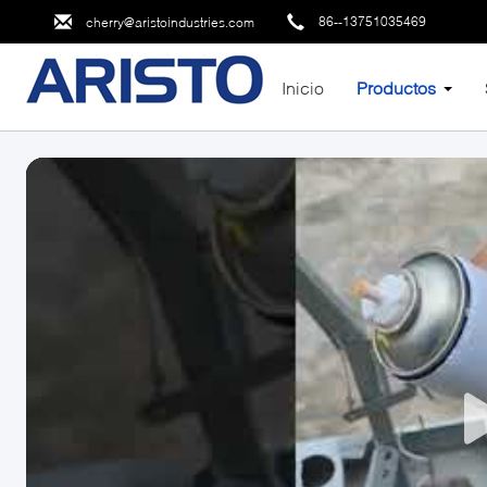
86--13751035469
cherry@aristoindustries.com
Inicio
Productos