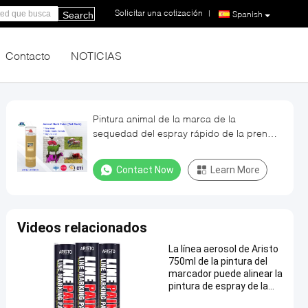
Solicitar una cotización
|
Spanish
Search
Contacto
NOTICIAS
Pintura animal de la marca de la
sequedad del espray rápido de la prenda
impermeable para el verde rojo púrpura
de la cola del cerdo/de las ovejas/del
Contact Now
Learn More
caballo
Videos relacionados
La línea aerosol de Aristo
750ml de la pintura del
marcador puede alinear la
pintura de espray de la
marca para el camino