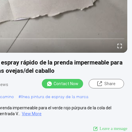
l espray rápido de la prenda impermeable para
as ovejas/del caballo
Contact Now
Share
iews
 camino
#
línea pintura de espray de la marca
prenda impermeable para el verde rojo púrpura de la cola del
ntrada V...
View More
Leave a message