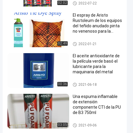
marcado con pintura en aeros
02:02
2022-07-22
ol
El espray de Aristo
Rustoleum de los equipos
del teñido anudado pinta
no venenoso para la
camisa de DIY
pintura de espray de la tela
02:49
2022-01-21
El aceite antioxidante de
la película verde basó el
lubricante para la
maquinaria del metal
Lubricantes industriales
00:36
2021-06-18
Una espuma inflamable
de extensión
componente CTI de la PU
de B3 750ml
PU spray de espuma
03:05
2021-09-06