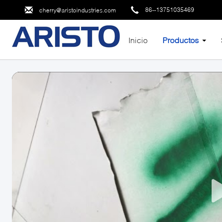
86--13751035469
cherry@aristoindustries.com
Inicio
Productos