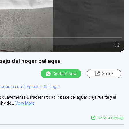
bajo del hogar del agua
Contact Now
Share
roductos del limpiador del hogar
as suavemente Características: * base del agua* caja fuerte y el
ty de...
View More
Leave a message