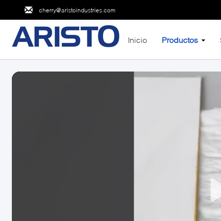
cherry@aristoindustries.com
Inicio
Productos