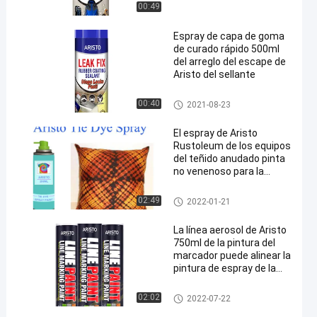
00:49
Espray de capa de goma
de curado rápido 500ml
del arreglo del escape de
Aristo del sellante
Limpiador del hogar
00:40
2021-08-23
El espray de Aristo
Rustoleum de los equipos
del teñido anudado pinta
no venenoso para la
camisa de DIY
pintura de espray de la tela
02:49
2022-01-21
La línea aerosol de Aristo
750ml de la pintura del
marcador puede alinear la
pintura de espray de la
marca para el camino
marcado con pintura en aeros
02:02
2022-07-22
ol