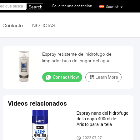
Solicitar una cotización
|
Spanish
Search
Contacto
NOTICIAS
Espray resistente del hidrófugo del
limpiador bajo del hogar del agua
Contact Now
Learn More
Videos relacionados
Espray nano del hidrófugo
de la capa 400ml de
Aristo para la tela
Limpiador del hogar
2022-07-07