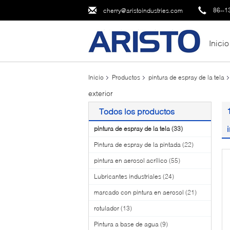
86--1
cherry@aristoindustries.com
Inicio
Inicio
Productos
pintura de espray de la tela
exterior
Todos los productos
pintura de espray de la tela
(33)
Pintura de espray de la pintada
(22)
pintura en aerosol acrílico
(55)
Lubricantes industriales
(24)
marcado con pintura en aerosol
(21)
rotulador
(13)
Pintura a base de agua
(9)