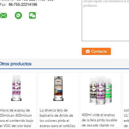
Fax:
86-755-22214186
Otros productos
intura de espray de
La diversa tela de
col
400ml viste el espray
00ml/can 400ml/can
tapicería de Aristo de
UL
de la tela pinta lavable
ara el contenido bajo
los colores pinta el
ext
de secado rápido no
el VOC del olor bajo
espray para el sofá/las
de 