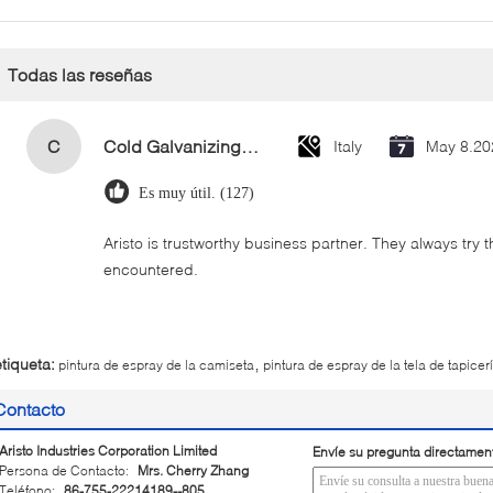
Todas las reseñas
C
Cold Galvanizing Zinc Spray Paint 400ml
Italy
May 8.20
Es muy útil. (127)
Aristo is trustworthy business partner. They always try 
encountered.
,
etiqueta:
pintura de espray de la camiseta
pintura de espray de la tela de tapicer
Contacto
Aristo Industries Corporation Limited
Envíe su pregunta directamen
Persona de Contacto:
Mrs. Cherry Zhang
Teléfono:
86-755-22214189--805