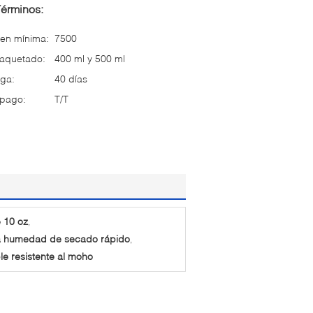
Términos:
en mínima:
7500
paquetado:
400 ml y 500 ml
ga:
40 días
 pago:
T/T
 10 oz
,
la humedad de secado rápido
,
e resistente al moho