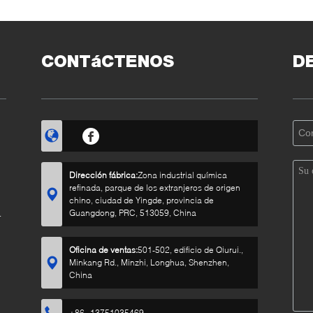
tóxico
ermanente de los
sillas/las cortinas
de 
olores de las telas
400
CONTáCTENOS
D
Dirección fábrica:
Zona industrial química
refinada, parque de los extranjeros de origen
chino, ciudad de Yingde, provincia de
Guangdong, PRC, 513059, China
Oficina de ventas:
501-502, edificio de Qiurui.,
Minkang Rd., Minzhi, Longhua, Shenzhen,
China
+86--13751035469