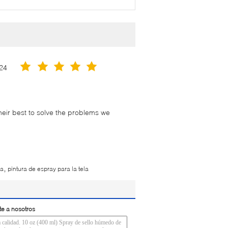
24
their best to solve the problems we
,
ía
pintura de espray para la tela
te a nosotros