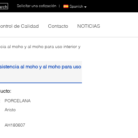
Solicitar una cotización
|
Spanish
arch
ontrol de Calidad
Contacto
NOTICIAS
ia al moho y al moho para uso interior y
sistencia al moho y al moho para uso
ucto:
:
PORCELANA
Aristo
AH180607