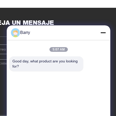
la tapicería de
sofá/ropa
ml Aristo diversos
EJA UN MENSAJE
Barry
5:07 AM
Good day, what product are you looking 
for?