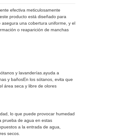
mente efectiva meticulosamente
este producto está diseñado para
ue asegura una cobertura uniforme, y el
formación o reaparición de manchas
ótanos y lavanderías.ayuda a
has y bañosEn los sótanos, evita que
l área seca y libre de olores
medad, lo que puede provocar humedad
a prueba de agua en estas
expuestos a la entrada de agua,
res secos.