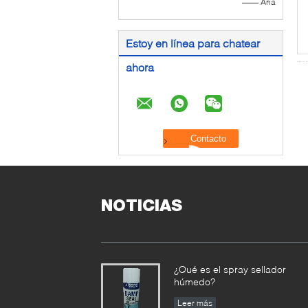
—— Ana
Estoy en línea para chatear
ahora
NOTICIAS
¿Qué es el spray sellador
húmedo?
Leer más