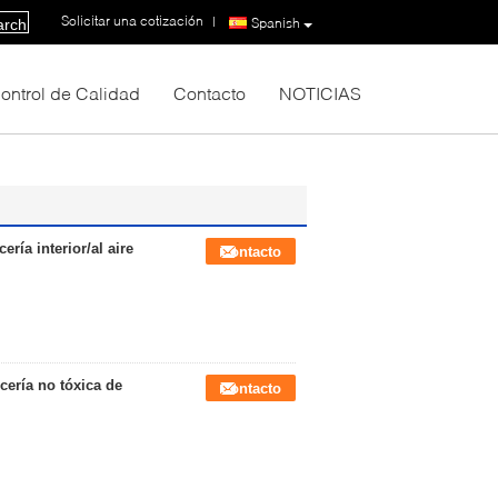
Solicitar una cotización
|
Spanish
arch
ontrol de Calidad
Contacto
NOTICIAS
ría interior/al aire
Contacto
icería no tóxica de
Contacto