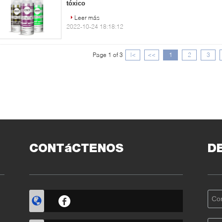
tóxico
Leer más
2022-10-24 18:18:12
Page 1 of 3
|<
<<
1
2
3
CONTáCTENOS
D