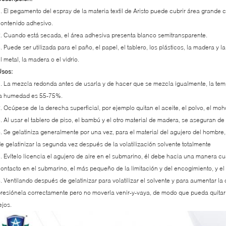
. El pegamento del espray de la materia textil de Aristo puede cubrir área grande c
ontenido adhesivo.
. Cuando está secada, el área adhesiva presenta blanco semitransparente.
. Puede ser utilizada para el paño, el papel, el tablero, los plásticos, la madera y 
l metal, la madera o el vidrio.
Usos:
. La mezcla redonda antes de usarla y de hacer que se mezcla igualmente, la temp
la humedad es 55-75%.
. Ocúpese de la derecha superficial, por ejemplo quitan el aceite, el polvo, el mo
. Al usar el tablero de piso, el bambú y el otro material de madera, se aseguran 
. Se gelatiniza generalmente por una vez, para el material del agujero del hombre, 
e gelatinizar la segunda vez después de la volatilización solvente totalmente
. Evítelo licencia el agujero de aire en el submarino, él debe hacia una manera c
ontacto en el submarino, el más pequeño de la limitación y del encogimiento, y el
. Ventilando después de gelatinizar para volatilizar el solvente y para aumentar la 
resiónela correctamente pero no moverla venir-y-vaya, de modo que pueda quitar e
ejos.