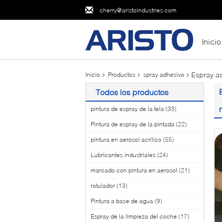
cherry@aristoindustries.com
Inicio
Espray ad
Inicio
Productos
spray adhesivo
Todos los productos
pintura de espray de la tela
(33)
Pintura de espray de la pintada
(22)
pintura en aerosol acrílico
(55)
Lubricantes industriales
(24)
marcado con pintura en aerosol
(21)
rotulador
(13)
Pintura a base de agua
(9)
Espray de la limpieza del coche
(17)