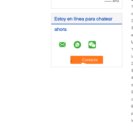
—— Ana
1
c
Estoy en línea para chatear
2
3
ahora
e
1
2
3
4
d
5
c
6
p
l