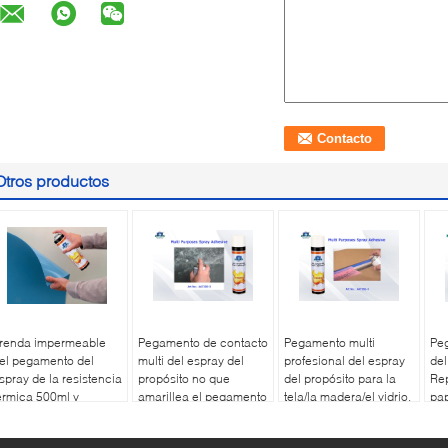
Otros productos
renda impermeable
Pegamento de contacto
Pegamento multi
Peg
el pegamento del
multi del espray del
profesional del espray
del
spray de la resistencia
propósito no que
del propósito para la
Rep
érmica 500ml y
amarillea el pegamento
tela/la madera/el vidrio,
pap
espetuoso del medio
material de acrílico
plá
mbiente de uso
mat