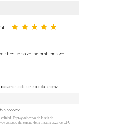
24
their best to solve the problems we
,
pegamento de contacto del espray
te a nosotros