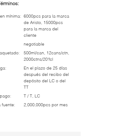
Términos:
en mínima:
6000pcs para la marca
de Aristo, 15000pcs
para la marca del
cliente
negotiable
paquetado:
500ml/can, 12cans/ctn,
2000ctns/20'fcl
ga:
En el plazo de 25 días
después del recibo del
depósito del LC o del
TT
 pago:
T / T, LC
 fuente:
2,000,000pcs por mes