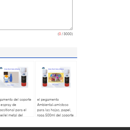
(
0
/ 3000)
amento del soporte
el pegamento
 espray de
Ambiental-amistoso
ositional para el
para las hojas, papel,
el/el metal del
ropa 500ml del soporte
stico/de la luz o el
del espray/puede
erial del vidrio de la