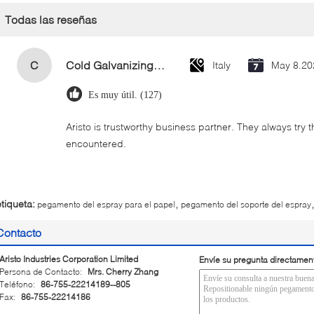
Todas las reseñas
C
Cold Galvanizing Zinc Spray Paint 400ml
Italy
May 8.20
Es muy útil. (127)
Aristo is trustworthy business partner. They always try 
encountered.
,
etiqueta:
pegamento del espray para el papel
pegamento del soporte del espray
Contacto
Aristo Industries Corporation Limited
Envíe su pregunta directamen
Persona de Contacto:
Mrs. Cherry Zhang
Teléfono:
86-755-22214189--805
Fax:
86-755-22214186