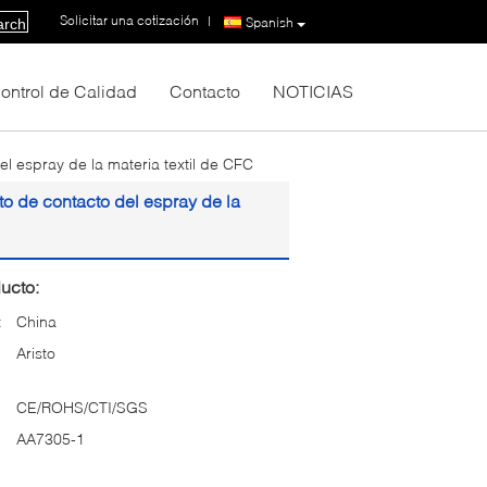
Solicitar una cotización
|
Spanish
arch
ontrol de Calidad
Contacto
NOTICIAS
l espray de la materia textil de CFC
o de contacto del espray de la
ucto:
:
China
Aristo
CE/ROHS/CTI/SGS
AA7305-1