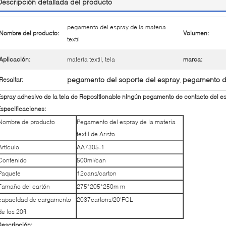
Descripción detallada del producto
pegamento del espray de la materia
Nombre del producto:
Volumen:
textil
Aplicación:
materia textil, tela
marca:
pegamento del soporte del espray
pegamento de
Resaltar:
,
spray adhesivo de la tela de Repositionable ningún pegamento de contacto del esp
specificaciones:
Nombre de producto
Pegamento del espray de la materia
textil de Aristo
Artículo
AA7305-1
Contenido
500ml/can
Paquete
12cans/carton
Tamaño del cartón
275*205*250m m
capacidad de cargamento
2037cartons/20'FCL
de los 20ft
escripción: