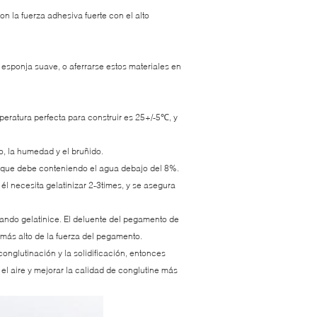
on la fuerza adhesiva fuerte con el alto
la esponja suave, o aferrarse estos materiales en
eratura perfecta para construir es 25+/-5℃, y
ho, la humedad y el bruñido.
de que debe conteniendo el agua debajo del 8%.
él necesita gelatinizar 2-3times, y se asegura
uando gelatinice. El deluente del pegamento de
 más alto de la fuerza del pegamento.
conglutinación y la solidificación, entonces
l aire y mejorar la calidad de conglutine más