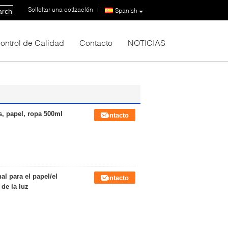
Solicitar una cotización
|
Spanish
arch
ontrol de Calidad
Contacto
NOTICIAS
, papel, ropa 500ml
Contacto
l para el papel/el
Contacto
 de la luz