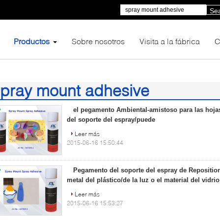
Se
Productos
Sobre nosotros
Visita a la fábrica
C
pray mount adhesive
7)
el pegamento Ambiental-amistoso para las hojas
del soporte del espray/puede
Leer más
2015-06-16 15:50:44
Pegamento del soporte del espray de Repositiona
metal del plástico/de la luz o el material del vidrio
Leer más
2015-06-16 15:53:27