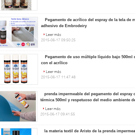
Pegamento de acrílico del espray de la tela de m
adhesivo de Embrodeiry
Leer más
2015-06-17 09:50:25
Pegamento de uso múltiple líquido bajo 500ml 
con el acrílico
Leer más
2015-06-17 11:47:48
prenda impermeable del pegamento del espray de
térmica 500ml y respetuoso del medio ambiente de
Leer más
2015-06-17 09:41:55
la materia textil de Aristo de la prenda imperme