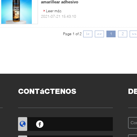
amarillear adhesivo
Leer más
2021-07-21 15:43:10
Page 1 of 2
|<
<<
1
2
>>
CONTáCTENOS
D