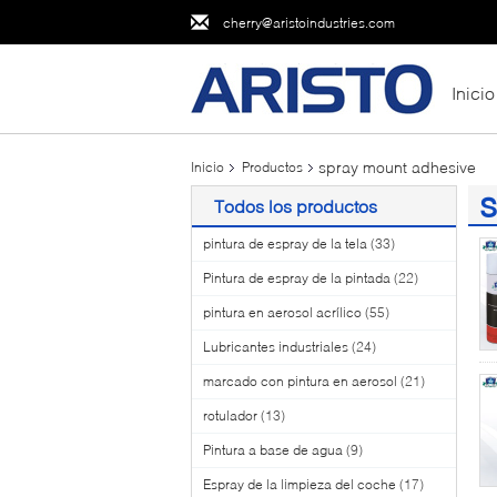
cherry@aristoindustries.com
Inicio
spray mount adhesive
Inicio
Productos
s
Todos los productos
(1
pintura de espray de la tela
(33)
Pintura de espray de la pintada
(22)
pintura en aerosol acrílico
(55)
Lubricantes industriales
(24)
marcado con pintura en aerosol
(21)
rotulador
(13)
Pintura a base de agua
(9)
Espray de la limpieza del coche
(17)