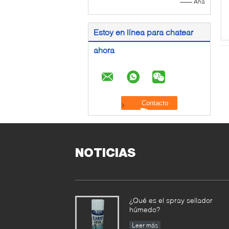
—— Ana
Estoy en línea para chatear
ahora
NOTICIAS
¿Qué es el spray sellador
húmedo?
Leer más