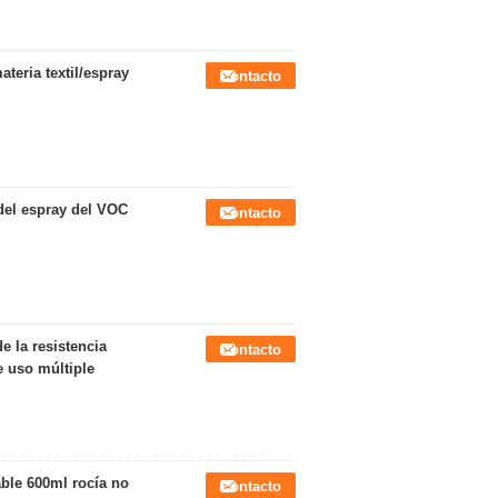
ateria textil/espray
Contacto
del espray del VOC
Contacto
 la resistencia
Contacto
 uso múltiple
able 600ml rocía no
Contacto