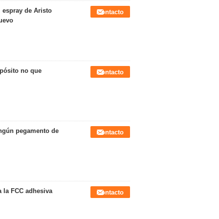
 espray de Aristo
Contacto
nuevo
opósito no que
Contacto
ningún pegamento de
Contacto
a la FCC adhesiva
Contacto