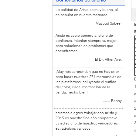
La calidad de Aristo es muy buena, él
es popular en nuestro mercado.
—— Masoud Sabeer
E
E
Aristo es socio comercial digno de
confianza. Intentan siempre su mejor
para solucionar los problemas que
encontramos.
—— El Dr. Ather Ave.
¡Muy nos sorprenden que no hay error
para todas nuestras 271 mercancías de
D
las plataformas incluyendo el surtido
1
del color, cada información de la
tienda, hecha bien!
c
—— Benny
y
2
estamos alegres trabajar con Aristo y
2015 es nuestro 9no año cooperativo,
3
usted es uno de nuestros vendedores
estratégicos valiosos.
a