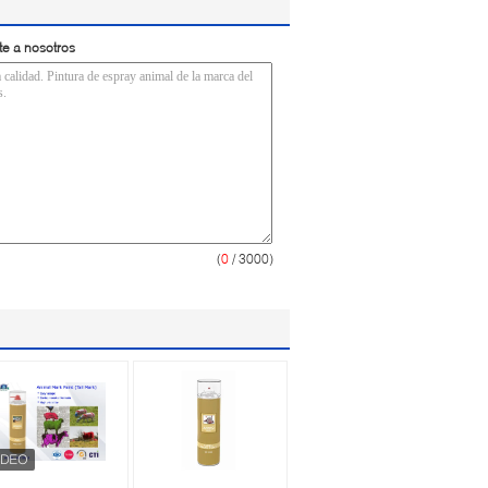
te a nosotros
(
0
/ 3000)