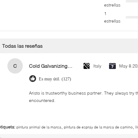
estrellas
1
estrellas
Todas las reseñas
C
Cold Galvanizing Zinc Spray Paint 400ml
Italy
May 8.20
Es muy útil. (127)
Aristo is trustworthy business partner. They always try 
encountered.
,
,
etiqueta:
pintura animal de la marca
pintura de espray de la marca de camino
l