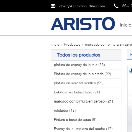
86--1
cherry@aristoindustries.com
Inicio
Inicio
Productos
marcado con pintura en aero
Todos los productos
pintura de espray de la tela
(33)
Pintura de espray de la pintada
(22)
pintura en aerosol acrílico
(55)
Lubricantes industriales
(24)
marcado con pintura en aerosol
(21)
rotulador
(13)
Pintura a base de agua
(9)
Espray de la limpieza del coche
(17)