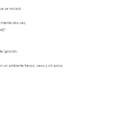
ue se rociará.
intente otra vez.
 45°.
de ignición.
en un ambiente fresco, seco y sin polvo.