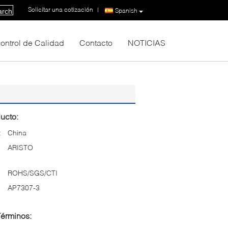
Solicitar una cotización
|
Spanish
arch
ontrol de Calidad
Contacto
NOTICIAS
ucto:
:
China
ARISTO
ROHS/SGS/CTI
AP7307-3
Términos: