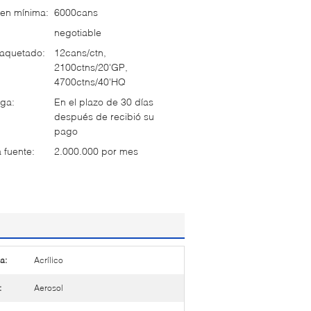
en mínima:
6000cans
negotiable
paquetado:
12cans/ctn,
2100ctns/20'GP,
4700ctns/40'HQ
ga:
En el plazo de 30 días
después de recibió su
pago
 fuente:
2.000.000 por mes
a:
Acrílico
:
Aerosol