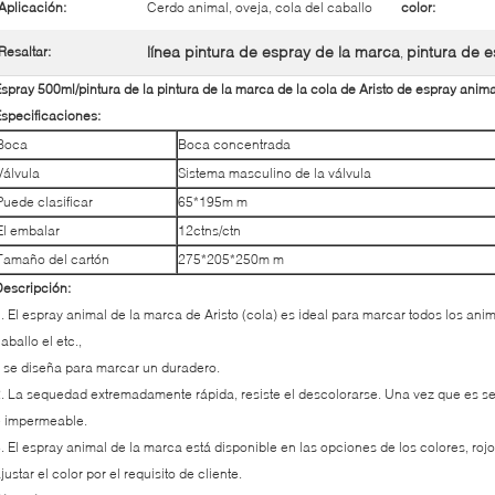
Aplicación:
Cerdo animal, oveja, cola del caballo
color:
línea pintura de espray de la marca
pintura de 
Resaltar:
,
spray 500ml/pintura de la pintura de la marca de la cola de Aristo de espray anim
specificaciones:
Boca
Boca concentrada
Válvula
Sistema masculino de la válvula
Puede clasificar
65*195m m
El embalar
12ctns/ctn
Tamaño del cartón
275*205*250m m
escripción:
. El espray animal de la marca de Aristo (cola) es ideal para marcar todos los ani
aballo el etc.,
 se diseña para marcar un duradero.
. La sequedad extremadamente rápida, resiste el descolorarse. Una vez que es 
e impermeable.
. El espray animal de la marca está disponible en las opciones de los colores, rojo
justar el color por el requisito de cliente.