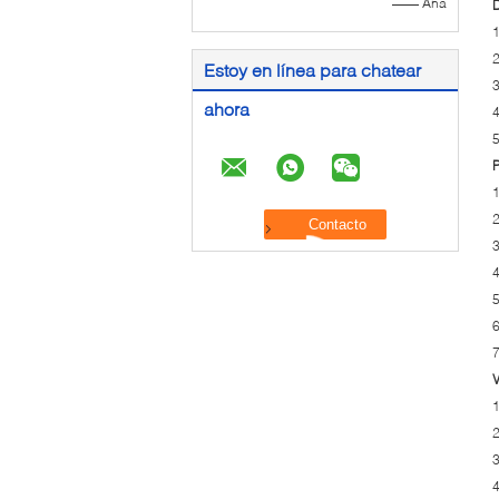
—— Ana
D
1
2
Estoy en línea para chatear
3
ahora
4
5
P
1
2
3
4
5
6
7
V
1
2
3