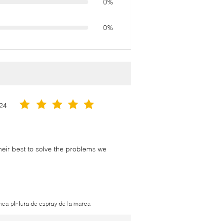
0%
0%
24
their best to solve the problems we
ínea pintura de espray de la marca