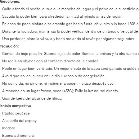
irecciones:
. Quite a fondo el aceite, el suelo, la mancha del agua y el polvo de la superficie q
. Sacuda la poder bien para alrededor la mitad al minuto antes de rociar.
. En caso de poca pintura o solamente gas hacia fuera, dé vuelta a la boca 180° e 
. Durante la rociadura, mantenga la poder vertical dentro de un ángulo vertical de
. Uso posterior, claro la válvula y boca rociando al revés por algunos segundos.
recaución:
. Contenido bajo presión. Guarde lejos de calor, flamee, la chispa y la otra fuente 
. No rocíe en objetos con el contacto directo de la comida.
. Rocíe en lugar bien-ventilado. Un mejor efecto de la capa será ganado si actúe 
. Avoid que aplica la laca en un día lluvioso o de congelación.
. No coincida, no pinche, ni incinere la poder, incluso después uso.
. Almacene en un lugar fresco, seco (45ºC); Evite la luz del sol directa.
. Guarde fuera del alcance de niños.
entaja competitiva
. Rápido seqúese
. Alta tarifa del espray
. Inodoro
4. Buena adherencia