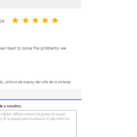
24
their best to solve the problems we
,
da
pintura de espray del arte de la pintada
te a nosotros