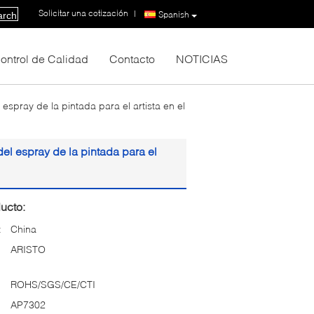
Solicitar una cotización
|
Spanish
arch
ontrol de Calidad
Contacto
NOTICIAS
espray de la pintada para el artista en el
del espray de la pintada para el
ucto:
:
China
ARISTO
ROHS/SGS/CE/CTI
AP7302