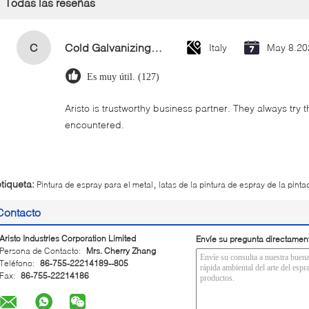
Todas las reseñas
C
Cold Galvanizing Zinc Spray Paint 400ml
Italy
May 8.20
Es muy útil. (127)
Aristo is trustworthy business partner. They always try 
encountered.
,
etiqueta:
Pintura de espray para el metal
latas de la pintura de espray de la pinta
Contacto
Aristo Industries Corporation Limited
Envíe su pregunta directamen
Persona de Contacto:
Mrs. Cherry Zhang
Teléfono:
86-755-22214189--805
Fax:
86-755-22214186