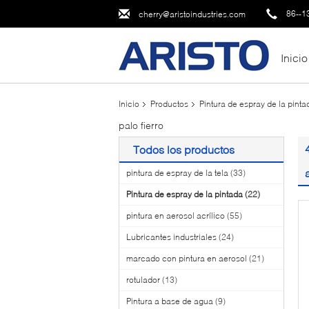
86--1
cherry@aristoindustries.com
Inicio
Inicio
Productos
Pintura de espray de la pinta
palo fierro
Todos los productos
pintura de espray de la tela
(33)
Pintura de espray de la pintada
(22)
pintura en aerosol acrílico
(55)
Lubricantes industriales
(24)
marcado con pintura en aerosol
(21)
rotulador
(13)
Pintura a base de agua
(9)