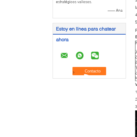
estratégicos valiosos.
l
—— Ana
5
Estoy en línea para chatear
p
E
ahora
l
V
1
2
3