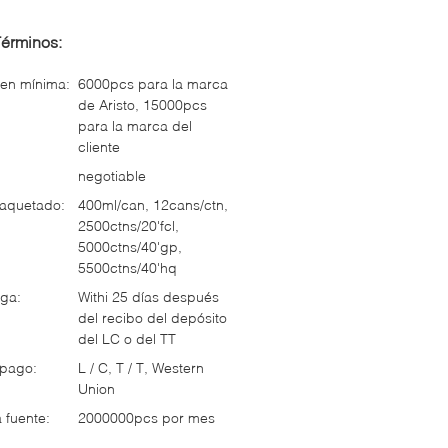
Términos:
en mínima:
6000pcs para la marca
de Aristo, 15000pcs
para la marca del
cliente
negotiable
paquetado:
400ml/can, 12cans/ctn,
2500ctns/20'fcl,
5000ctns/40'gp,
5500ctns/40'hq
ga:
Withi 25 días después
del recibo del depósito
del LC o del TT
 pago:
L / C, T / T, Western
Union
 fuente:
2000000pcs por mes