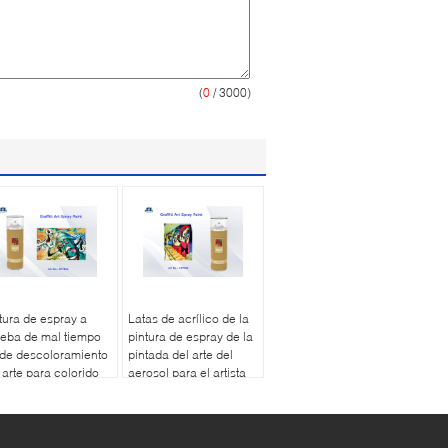
(
0
/ 3000)
tura de espray a
Latas de acrílico de la
eba de mal tiempo
pintura de espray de la
de descoloramiento
pintada del arte del
 arte para colorido
aerosol para el artista
o púrpura del rosa
con normal, Fluo, color
la pintada
metálico