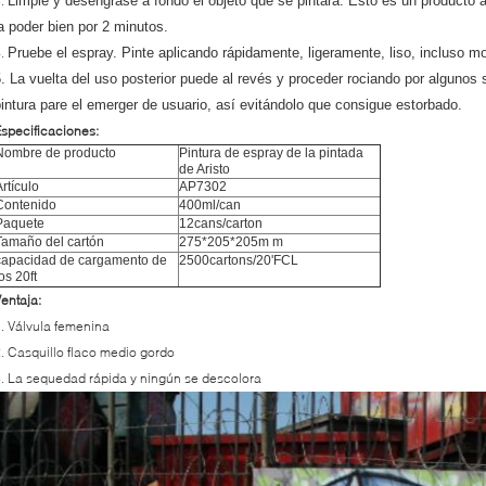
3.
Limpie y desengrase a fondo el objeto que se pintará. Esto es un producto
a poder bien por 2 minutos.
4.
Pruebe el espray. Pinte aplicando rápidamente, ligeramente, liso, incluso 
. La vuelta del uso posterior puede al revés y proceder rociando por algunos
intura pare el emerger de usuario, así evitándolo que consigue estorbado.
specificaciones:
Nombre de producto
Pintura de espray de la pintada
de Aristo
Artículo
AP7302
Contenido
400ml/can
Paquete
12cans/carton
Tamaño del cartón
275*205*205m m
capacidad de cargamento de
2500cartons/20'FCL
os 20ft
entaja:
. Válvula femenina
. Casquillo flaco medio gordo
. La sequedad rápida y ningún se descolora