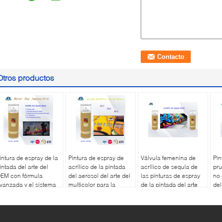
Otros productos
intura de espray de la
Pintura de espray de
Válvula femenina de
Pin
intada del arte del
acrílico de la pintada
acrílico de sequía de
pru
EM con fórmula
del aerosol del arte del
las pinturas de espray
no 
vanzada y el sistema
multicolor para la
de la pintada del arte
del
rofesional de la
superficie del metal/del
400ml y bajo
roj
álvula
plástico/de la pared
rápido/alta presión
de 