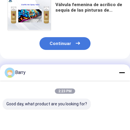
Válvula femenina de acrílico de
sequía de las pinturas de
espray de la pintada del arte
400ml y bajo rápido/alta
presión
Continuar
Productos Recomendados
Barry
2:23 PM
Good day, what product are you looking for?
Pintura de
Superficie lisa de
Espray multico