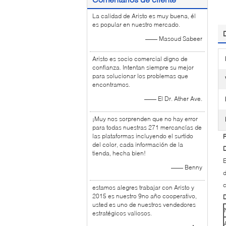
La calidad de Aristo es muy buena, él
es popular en nuestro mercado.
—— Masoud Sabeer
Aristo es socio comercial digno de
confianza. Intentan siempre su mejor
para solucionar los problemas que
encontramos.
—— El Dr. Ather Ave.
¡Muy nos sorprenden que no hay error
para todas nuestras 271 mercancías de
las plataformas incluyendo el surtido
R
del color, cada información de la
D
tienda, hecha bien!
E
—— Benny
d
c
estamos alegres trabajar con Aristo y
2015 es nuestro 9no año cooperativo,
D
usted es uno de nuestros vendedores
estratégicos valiosos.