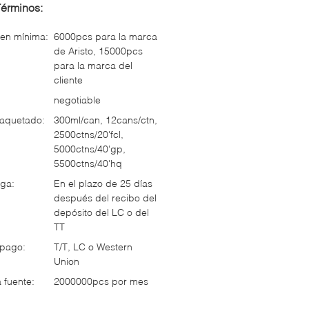
Términos:
en mínima:
6000pcs para la marca
de Aristo, 15000pcs
para la marca del
cliente
negotiable
paquetado:
300ml/can, 12cans/ctn,
2500ctns/20'fcl,
5000ctns/40'gp,
5500ctns/40'hq
ga:
En el plazo de 25 días
después del recibo del
depósito del LC o del
TT
 pago:
T/T, LC o Western
Union
 fuente:
2000000pcs por mes