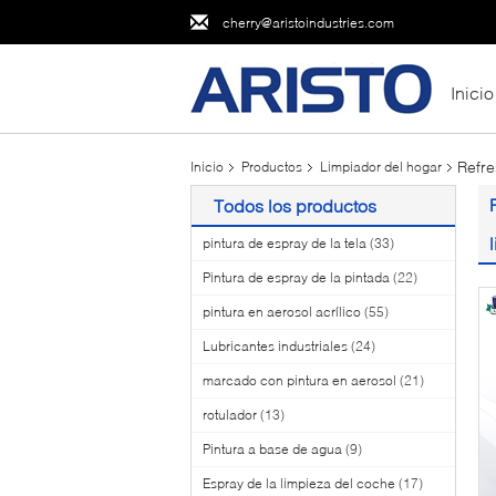
cherry@aristoindustries.com
Inicio
Refre
Inicio
Productos
Limpiador del hogar
Todos los productos
pintura de espray de la tela
(33)
Pintura de espray de la pintada
(22)
pintura en aerosol acrílico
(55)
Lubricantes industriales
(24)
marcado con pintura en aerosol
(21)
rotulador
(13)
Pintura a base de agua
(9)
Espray de la limpieza del coche
(17)