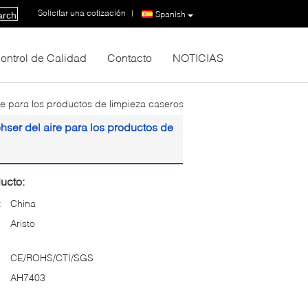
Solicitar una cotización
|
Spanish
arch
ontrol de Calidad
Contacto
NOTICIAS
ire para los productos de limpieza caseros
ehser del aire para los productos de
ucto:
:
China
Aristo
CE/ROHS/CTI/SGS
AH7403