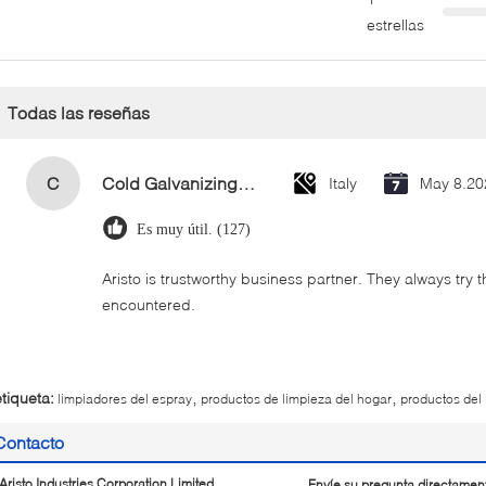
estrellas
Todas las reseñas
C
Cold Galvanizing Zinc Spray Paint 400ml
Italy
May 8.20
Es muy útil. (127)
Aristo is trustworthy business partner. They always try 
encountered.
,
,
etiqueta:
limpiadores del espray
productos de limpieza del hogar
productos del 
Contacto
Aristo Industries Corporation Limited
Envíe su pregunta directamen