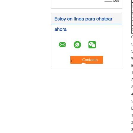
—— Ana
Estoy en línea para chatear
ahora
C
S
S
E
1
2
3
4
5
E
1
2
3