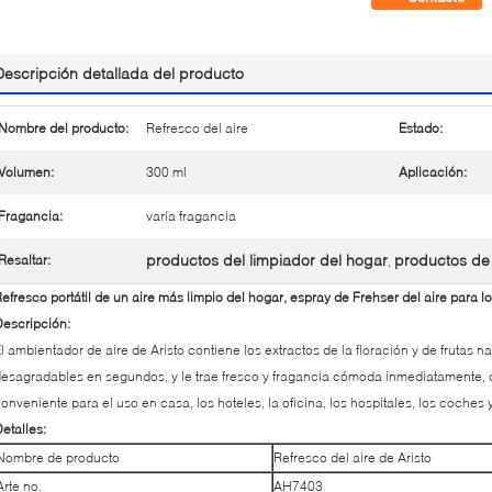
Descripción detallada del producto
Nombre del producto:
Refresco del aire
Estado:
Volumen:
300 ml
Aplicación:
Fragancia:
varía fragancia
productos del limpiador del hogar
productos de 
Resaltar:
,
efresco portátil de un aire más limpio del hogar, espray de Frehser del aire para 
escripción:
l ambientador de aire de Aristo contiene los extractos de la floración y de frutas 
esagradables en segundos, y le trae fresco y fragancia cómoda inmediatamente, 
onveniente para el uso en casa, los hoteles, la oficina, los hospitales, los coches 
etalles:
Nombre de producto
Refresco del aire de Aristo
Arte no.
AH7403