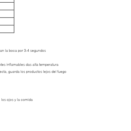
onan la boca por 3-4 segundos
entes inflamables das alta temperatura
recta, guarda los productos lejos del fuego
 los ojos y la comida