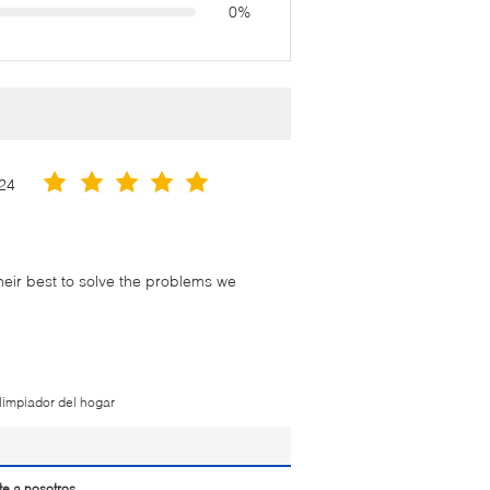
0%
24
their best to solve the problems we
limpiador del hogar
te a nosotros