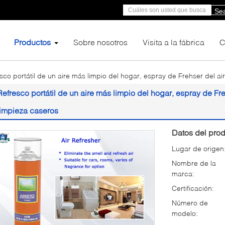
Se
Productos
Sobre nosotros
Visita a la fábrica
C
sco portátil de un aire más limpio del hogar, espray de Frehser del a
Refresco portátil de un aire más limpio del hogar, espray de Fr
limpieza caseros
Datos del prod
Lugar de origen
Nombre de la
marca:
Certificación:
Número de
modelo: