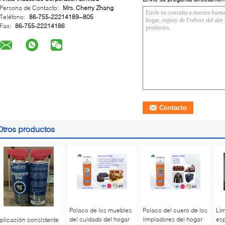
Persona de Contacto:
Mrs. Cherry Zhang
Teléfono:
86-755-22214189--805
Fax:
86-755-22214186
Otros productos
Polaco de los muebles
Polaco del cuero de los
Lim
del cuidado del hogar
limpiadores del hogar
esp
plicación consistente