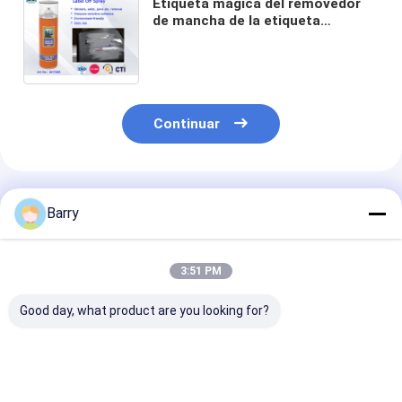
Etiqueta mágica del removedor
de mancha de la etiqueta
engomada de Aristo del espray
para el removedor 400ml de la
grasa de la etiqueta engomada
Continuar
Productos Recomendados
Barry
3:51 PM
Good day, what product are you looking for?
Aplicación
Polaco de los
Polaco del cue
consistente y
muebles del cuidado
los limpiadores