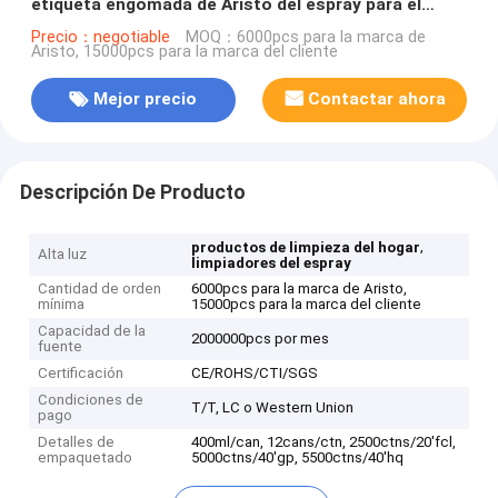
etiqueta engomada de Aristo del espray para el
removedor 400ml de la grasa de la etiqueta
Precio：negotiable
MOQ：6000pcs para la marca de
Aristo, 15000pcs para la marca del cliente
engomada
Mejor precio
Contactar ahora
Descripción De Producto
,
productos de limpieza del hogar
Alta luz
limpiadores del espray
Cantidad de orden
6000pcs para la marca de Aristo,
mínima
15000pcs para la marca del cliente
Capacidad de la
2000000pcs por mes
fuente
Certificación
CE/ROHS/CTI/SGS
Condiciones de
T/T, LC o Western Union
pago
Detalles de
400ml/can, 12cans/ctn, 2500ctns/20'fcl,
empaquetado
5000ctns/40'gp, 5500ctns/40'hq