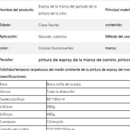
Espray de la marca del ganado de la
Nombre del producto:
Principal materi
pintura de la cola
Estado:
Capa líquida
contenido:
Aplicación:
Ganado, caballos
Método del uso
color:
Colores fluorescentes
marca:
pintura de espray de la marca de camino
pintur
Resaltar:
,
isibilidad temporal respetuosa del medio ambiente de la pintura de espray del marc
specificaciones:
Boca
Boca corta de la paja
Válvula
Toda la dirección
Puede clasificar
65*195m m
N.W/can
390g
G.W/can
485g
El embalar
12ctns/ctn
Tamaño del cartón
275*205*255m m