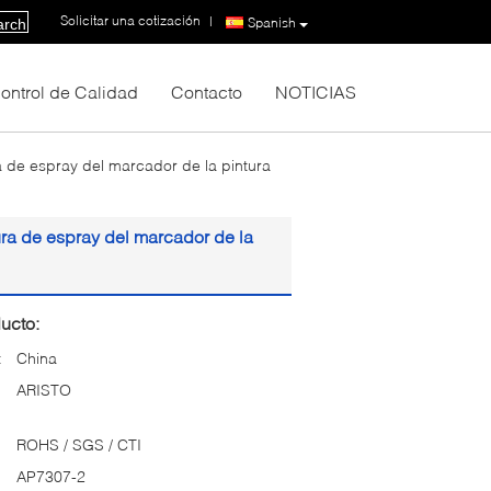
Solicitar una cotización
|
Spanish
arch
ontrol de Calidad
Contacto
NOTICIAS
a de espray del marcador de la pintura
ura de espray del marcador de la
ucto:
:
China
ARISTO
ROHS / SGS / CTI
AP7307-2