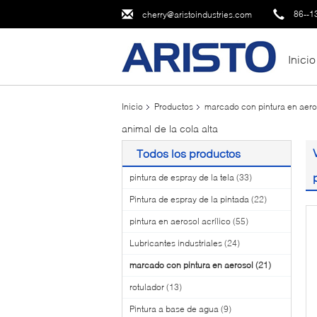
86--1
cherry@aristoindustries.com
Inicio
Inicio
Productos
marcado con pintura en aero
animal de la cola alta
Todos los productos
pintura de espray de la tela
(33)
Pintura de espray de la pintada
(22)
pintura en aerosol acrílico
(55)
Lubricantes industriales
(24)
marcado con pintura en aerosol
(21)
rotulador
(13)
Pintura a base de agua
(9)