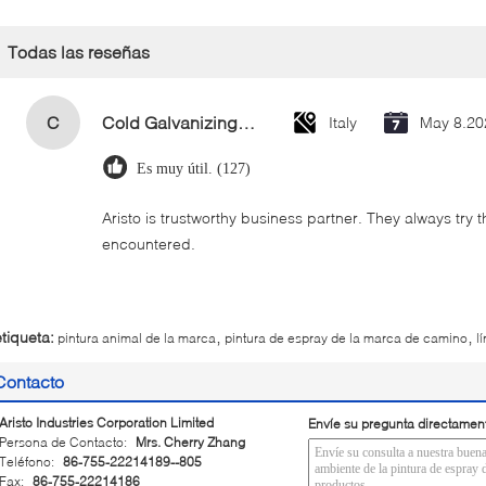
Todas las reseñas
C
Cold Galvanizing Zinc Spray Paint 400ml
Italy
May 8.20
Es muy útil. (127)
Aristo is trustworthy business partner. They always try 
encountered.
,
,
etiqueta:
pintura animal de la marca
pintura de espray de la marca de camino
l
Contacto
Aristo Industries Corporation Limited
Envíe su pregunta directamen
Persona de Contacto:
Mrs. Cherry Zhang
Teléfono:
86-755-22214189--805
Fax:
86-755-22214186