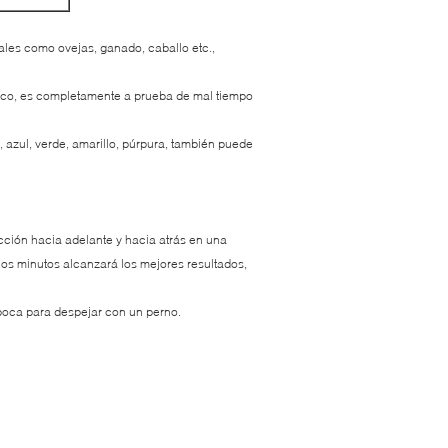
tales como ovejas, ganado, caballo etc.,
seco, es completamente a prueba de mal tiempo
, azul, verde, amarillo, púrpura, también puede
acción hacia adelante y hacia atrás en una
los minutos alcanzará los mejores resultados,
a boca para despejar con un perno.