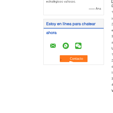
estratégicos valiosos.
D
—— Ana
1
y
Estoy en línea para chatear
2
ahora
3
a
1
2
d
l
3
4
V