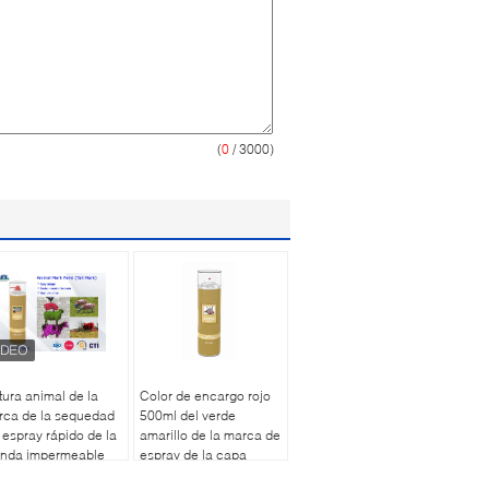
(
0
/ 3000)
tura animal de la
Color de encargo rojo
rca de la sequedad
500ml del verde
 espray rápido de la
amarillo de la marca de
enda impermeable
espray de la capa
a el verde rojo
líquida animal de