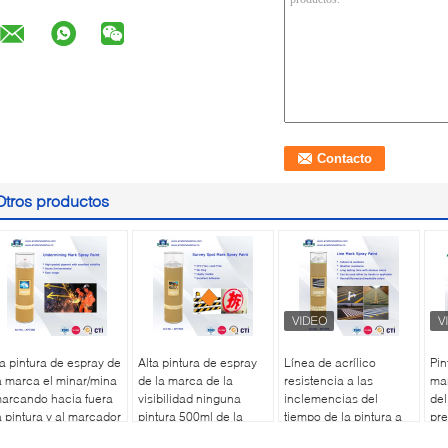
Otros productos
a pintura de espray de
Alta pintura de espray
Línea de acrílico
Pin
a marca el minar/mina
de la marca de la
resistencia a las
ma
arcando hacia fuera
visibilidad ninguna
inclemencias del
del
a pintura y al marcador
pintura 500ml de la
tiempo de la pintura a
pr
nflamable de la
marca de la encuesta
pistola 750ml de la
par