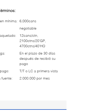
Términos:
en mínima:
6,000cans
negotiable
paquetado:
12cans/ctn,
2100ctns/20'GP,
4700ctns/40'HQ
ga:
En el plazo de 30 días
después de recibió su
pago
 pago:
T/T o LC a primera vista
 fuente:
2.000.000 por mes