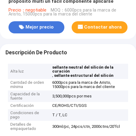
propósito multi un fácil componente aplicarse
Precio：negotiable
MOQ：6000pcs para la marca de
Aristo, 15000pcs para la marca del cliente
Mejor precio
Contactar ahora
Descripción De Producto
sellante neutral del silicón de la
Alta luz
curación
,
sellante estructural del silicón
Cantidad de orden
6000pcs para la marca de Aristo,
mínima
15000pcs para la marca del cliente
Capacidad de la
3,500,000pcs por mes
fuente
Certificación
CE/ROHS/CTI/SGS
Condiciones de
T / T, LC
pago
Detalles de
300ml/pc, 24pcs/ctn, 2000ctns/20'fcl
empaquetado