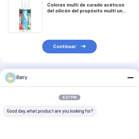
Colores multi de curado acéticos
del silicón del propósito multi un
fácil componente aplicarse
Continuar
Productos Recomendados
Barry
6:27 PM
Good day, what product are you looking for?
5-10 Minutos
El sellador de
10-12 meses V