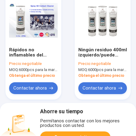
Rápidos no
Ningún residuo 400ml
inflamables del
izquierdo/puede
limpiador del espray
electro espray del
Precio:
negotiable
Precio:
negotiable
del contacto y
limpiador para el
MOQ:
6000pcs para la marca de Aristo, 15000pcs para la marca del cliente
MOQ:
6000pcs para la marca de Aristo, 15000pcs para la marca del cliente
seguros eléctricos
retiro del aceite y de
limpian
la suciedad soluble
Obtenga el último precio
Obtenga el último precio
en agua
Contactar ahora
Contactar ahora
Ahorre su tiempo
Permítanos contactar con los mejores
productos con usted.