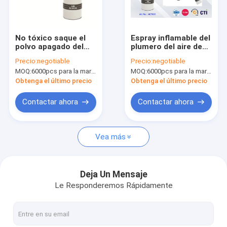
Recorrido por la fábrica
Control de calidad
No tóxico saque el
Espray inflamable del
polvo apagado del
plumero del aire de
News
aire lejos conservado
los instrumentos de
Precio:
negotiable
Precio:
negotiable
eléctrico de la ráfaga
precisión con el gas
MOQ:
6000pcs para la marca de Aristo, 15000pcs para la marca del cliente
MOQ:
6000pcs para la marca de Aristo, 15000pcs para la marca del cliente
del espray del
a presión inerte seco
limpiador del plumero
Obtenga el último precio
Obtenga el último precio
del gas
pintura de espray de la tela
Contactar ahora
Contactar ahora
Pintura de espray de la pintada
Vea más
pintura en aerosol acrílico
Lubricantes industriales
Deja Un Mensaje
Le Responderemos Rápidamente
marcado con pintura en aerosol
rotulador