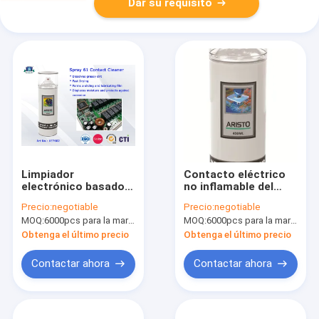
Dar su requisito
Limpiador
Contacto eléctrico
electrónico basado
no inflamable del
multiusos del
espray del limpiador
Precio:
negotiable
Precio:
negotiable
contacto del espray
para la suciedad de
MOQ:
6000pcs para la marca de Aristo, 15000pcs para la marca del cliente
MOQ:
6000pcs para la marca de Aristo, 15000pcs para la marca del cliente
61 eléctricos del
limpieza
limpiador del aceite
Obtenga el último precio
Obtenga el último precio
mineral
Contactar ahora
Contactar ahora