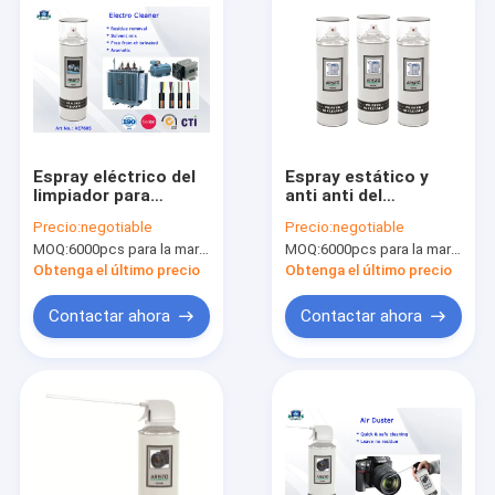
Espray eléctrico del
Espray estático y
limpiador para
anti anti del
desengrasador de
limpiador de la
Precio:
negotiable
Precio:
negotiable
limpieza 65 de la
impresora de las
MOQ:
6000pcs para la marca de Aristo, 15000pcs para la marca del cliente
MOQ:
6000pcs para la marca de Aristo, 15000pcs para la marca del cliente
superficie del
bacterias para quitar
electro/de metal el
la suciedad en piezas
Obtenga el último precio
Obtenga el último precio
electro
de la impresora
Contactar ahora
Contactar ahora
En casa
Productos
Sobre nosotros