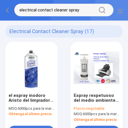
Electrical Contact Cleaner Spray
(17)
el espray inodoro
Espray respetuoso
Aristo del limpiador
del medio ambiente
del contacto
del limpiador del
MOQ:
6000pcs para la marca de Aristo, 15000pcs para la marca del cliente
Precio:
negotiable
eléctrico 400ml
contacto eléctrico,
Obtenga el último precio
MOQ:
6000pcs para la marca de Aristo, 15000pcs para la marca del cliente
chirría las paradas
espray del limpiador
de la cabeza de la
Obtenga el último precio
impresora 400ml