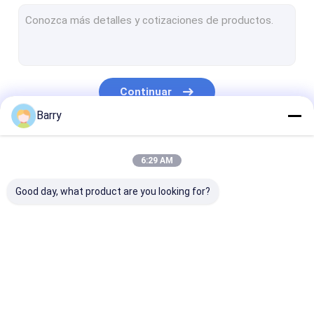
Pintura a base de agua
Espray de la limpieza del coche
Productos autos del cuidado
Continuar
Espray eléctrico del limpiador
Barry
Limpiador del hogar
Nuestras Categorías
6:29 AM
PU spray de espuma
Good day, what product are you looking for?
sellado de silicona
spray adhesivo
Sellante del poliuretano
pintura de espray de
Pintura de espray de
pintura en aer
productos del cuidado personal
la tela
la pintada
acrílico