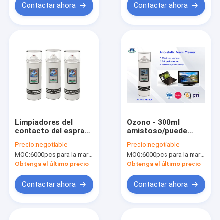
Contactar ahora
Contactar ahora
Limpiadores del
Ozono - 300ml
contacto del espray
amistoso/puede
60 eléctricos de
limpiador eléctrico
Precio:
negotiable
Precio:
negotiable
acrílico del limpiador
del contacto de la
MOQ:
6000pcs para la marca de Aristo, 15000pcs para la marca del cliente
MOQ:
6000pcs para la marca de Aristo, 15000pcs para la marca del cliente
para la suciedad de
espuma del limpiador
limpieza y
del aerosol
Obtenga el último precio
Obtenga el último precio
antioxidante
antiestático de
eléctricos
Aristo
Contactar ahora
Contactar ahora